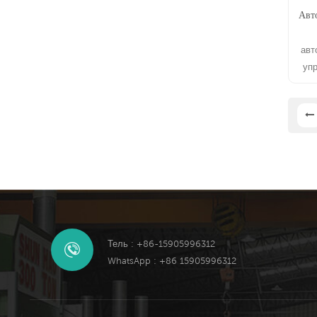
Авт
авт
уп
мелам
Тель : +86-15905996312
WhatsApp : +86 15905996312