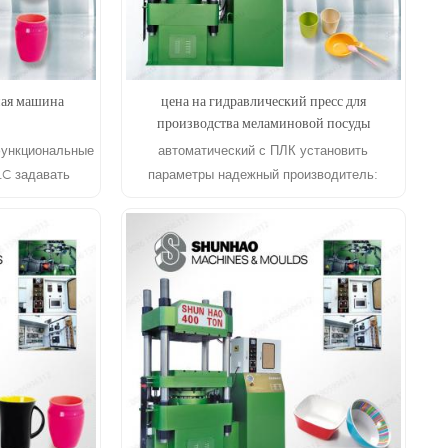
ная машина
цена на гидравлический пресс для
производства меламиновой посуды
функциональные
автоматический с ПЛК установить
LC задавать
параметры надежный производитель:
а двухцветных
Шунхао машины & формы
мина
Е
ЧИТАТЬ ДАЛЕЕ