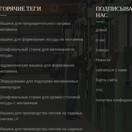
ГОРЯЧИЕ ТЕГИ
ПОДПИСЫВА
НАС
Машина для предварительного нагрева
меламина
домой
машина для формования посуды из меламина
о нас
Шлифовальный станок для меламиновой
товары
посуды
Новости
гидравлическая машина для формования
связаться с нами
меламина
Карта сайта
Оборудование для подогрева меламиновых
компаундов
XML
Шлифовальные станки для кромки столовой
политика конфиден
посуды с меламином
Машина для производства чехлов на сиденье
унитаза UF
Машина для производства чехлов на сиденье