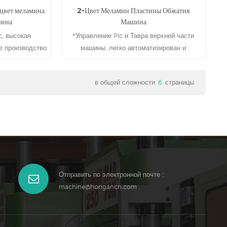
цвет меламина
2-Цвет Меламин Пластины Обжатия
шина
Машина
c, высокая
*Управление Plc и Тавра верхней части
е производство
машины, легко автоматизирован и
енные машины и
длительный срок службы *Подходит для
ссформ
производства 2 цвет меламин посуда и т. д.
в общей сложности
6
страницы
Е
ЧИТАТЬ ДАЛЕЕ
Отправить по электронной почте :
machine@hongancn.com