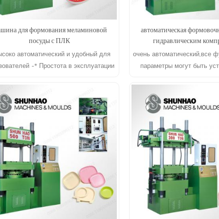
шина для формования меламиновой
автоматическая формовоч
посуды с ПЛК
гидравлическим комп
ысоко автоматический и удобный для
очень автоматический,все 
зователей -* Простота в эксплуатации
параметры могут быть ус
и обслуживании
ПЛКподходит для про
двухцветных изделий и
ЧИТАТЬ ДАЛЕЕ
ЧИТАТЬ ДАЛЕ