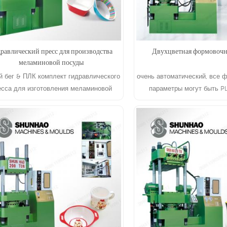
дравлический пресс для производства
Двухцветная формовоч
меламиновой посуды
й бег & ПЛК комплект гидравлического
очень автоматический, все 
есса для изготовления меламиновой
параметры могут быть P
ды 18 лет надежности Производитель:
подходит для производств
Шунхао машины & формы
изделий из мела
ЧИТАТЬ ДАЛЕЕ
ЧИТАТЬ ДАЛЕ