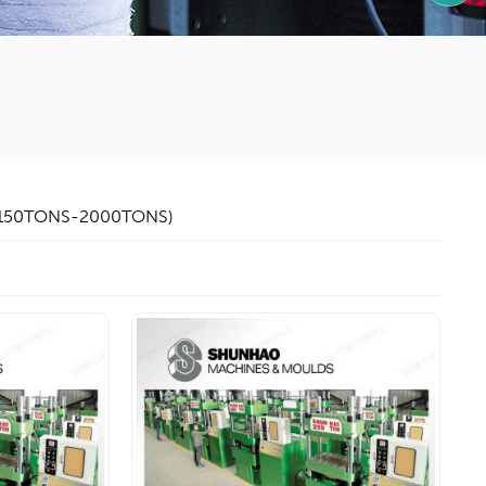
1590599
: 150TONS-2000TONS)