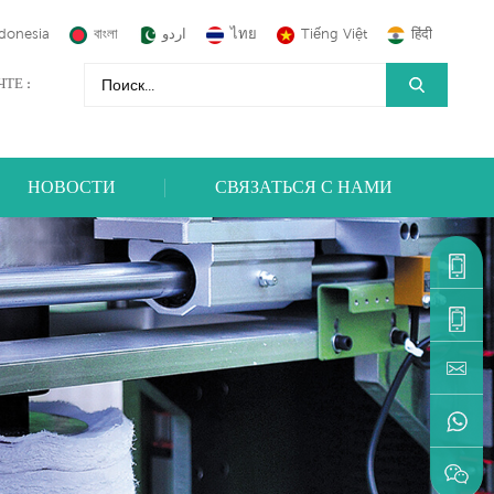
donesia
বাংলা
اردو
ไทย
Tiếng Việt
हिंदी
ТЕ :
НОВОСТИ
СВЯЗАТЬСЯ С НАМИ
+86-
1590599
+86-
595-
machine
22216883
+86